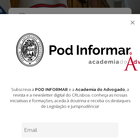
Skip
to
main
Menu
×
content
search
Acórdãos do
Tribunal da
Relação de
Coimbra Março
Subscreva a
e a
, a
POD INFORMAR
Academia do Advogado
revista e a newsletter digital do CRLisboa. conheça as nossas
2025
iniciativas e formações
, aceda à doutrina e receba os destaques
de Legislação e Jurisprudência!