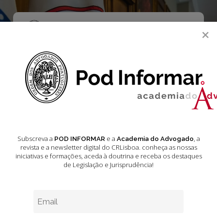
Skip
to
main
Menu
×
content
search
Acórdãos do
Tribunal da
Relação de
Coimbra Fevereiro
Subscreva a
e a
, a
POD INFORMAR
Academia do Advogado
revista e a newsletter digital do CRLisboa. conheça as nossas
2025
iniciativas e formações
, aceda à doutrina e receba os destaques
de Legislação e Jurisprudência!