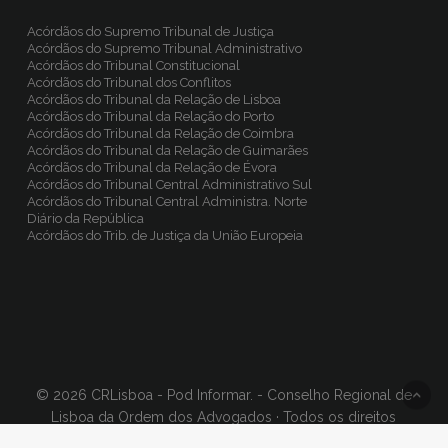
Acórdãos do Supremo Tribunal de Justiça
Acórdãos do Supremo Tribunal Administrativo
Acórdãos do Tribunal Constitucional
Acórdãos do Tribunal dos Conflitos
Acórdãos do Tribunal da Relação de Lisboa
Acórdãos do Tribunal da Relação do Porto
Acórdãos do Tribunal da Relação de Coimbra
Acórdãos do Tribunal da Relação de Guimarães
Acórdãos do Tribunal da Relação de Évora
Acórdãos do Tribunal Central Administrativo Sul
Acórdãos do Tribunal Central Administra. Norte
Diário da República
Acórdãos do Trib. de Justiça da União Europeia
© 2026 CRLisboa - Pod Informar. - Conselho Regional de
Lisboa da Ordem dos Advogados · Todos os direitos
reservados, Concept & Design
BinaryDragon®