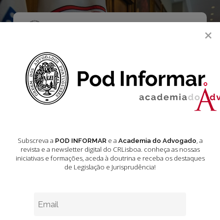
Skip
to
main
Menu
×
content
search
Acórdãos do
Tribunal Central
Administrativo Sul
Fevereiro 2025
Subscreva a
e a
, a
POD INFORMAR
Academia do Advogado
revista e a newsletter digital do CRLisboa. conheça as nossas
iniciativas e formações
, aceda à doutrina e receba os destaques
de Legislação e Jurisprudência!
Jurisprudência
–